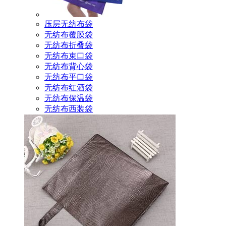
压层无纺布袋
无纺布覆膜袋
无纺布折叠袋
无纺布束口袋
无纺布背心袋
无纺布平口袋
无纺布红酒袋
无纺布保温袋
无纺布西装袋