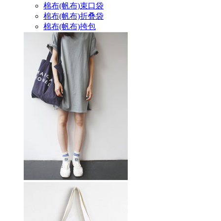
棉布(帆布)束口袋
棉布(帆布)折叠袋
棉布(帆布)挎包