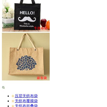
压层无纺布袋
无纺布覆膜袋
无纺布折叠袋