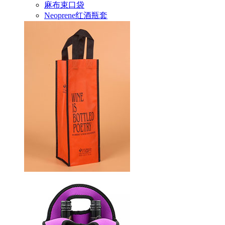
麻布束口袋
Neoprene红酒瓶套