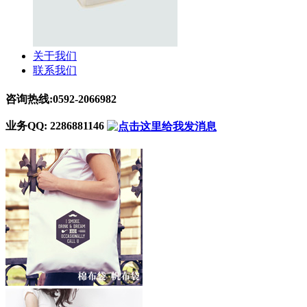
关于我们
联系我们
咨询热线:0592-2066982
业务QQ: 2286881146