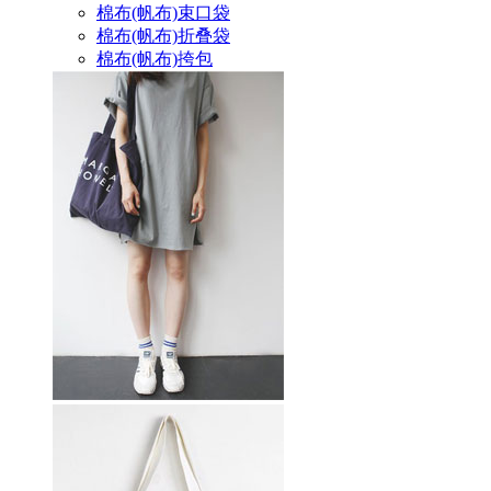
棉布(帆布)束口袋
棉布(帆布)折叠袋
棉布(帆布)挎包