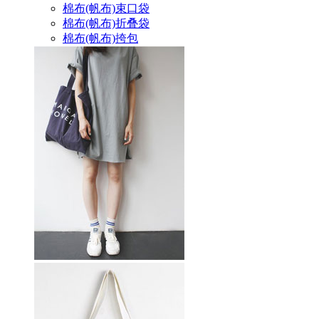
棉布(帆布)束口袋
棉布(帆布)折叠袋
棉布(帆布)挎包