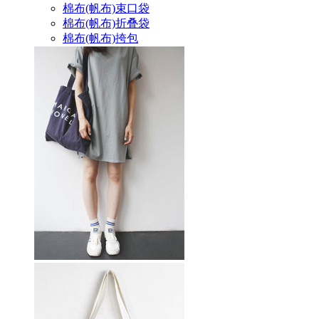
棉布(帆布)束口袋
棉布(帆布)折叠袋
棉布(帆布)挎包